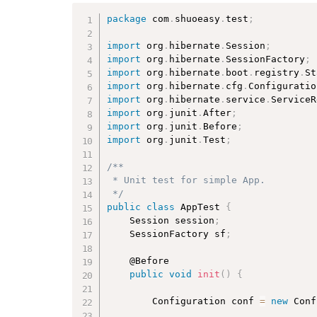
<
property
name
=
"
cache.use_sec
package
 com
.
shuoeasy
.
test
;
<!-- 配置使用的二级缓存产品 -->
<
property
name
=
"
hibernate.cac
import
 org
.
hibernate
.
Session
;
import
 org
.
hibernate
.
SessionFactory
;
<!-- 指定关联的 .hbm.xml文件 --
import
 org
.
hibernate
.
boot
.
registry
.
St
<
mapping
resource
=
"
com/shuoea
import
 org
.
hibernate
.
cfg
.
Configuratio
<
mapping
resource
=
"
com/shuoea
import
 org
.
hibernate
.
service
.
ServiceR
import
 org
.
junit
.
After
;
<
class-cache
usage
=
"
read-writ
import
 org
.
junit
.
Before
;
<!-- 集合级别的二级缓存，写法：包名
import
 org
.
junit
.
Test
;
<
collection-cache
usage
=
"
read
<
class-cache
usage
=
"
read-writ
/**

 * Unit test for simple App.

</
session-factory
>
 */
</
hibernate-configuration
>
public
class
AppTest
{
	Session session
;
	SessionFactory sf
;
	@Before

public
void
init
(
)
{
		Configuration conf 
=
new
Conf