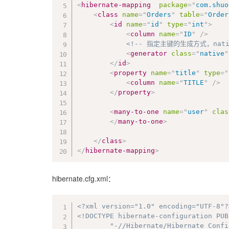
<
hibernate-mapping
package
=
"
com.shuo
<
class
name
=
"
Orders
"
table
=
"
Order
<
id
name
=
"
id
"
type
=
"
int
"
>
<
column
name
=
"
ID
"
/>
<!-- 指定主键的生成方式，nat
<
generator
class
=
"
native
"
</
id
>
<
property
name
=
"
title
"
type
=
"
<
column
name
=
"
TITLE
"
/>
</
property
>
<
many-to-one
name
=
"
user
"
clas
</
many-to-one
>
</
class
>
</
hibernate-mapping
>
hibernate.cfg.xml：
<?xml version="1.0" encoding="UTF-8"?
<!DOCTYPE hibernate-configuration PUB
		"-//Hibernate/Hibernate Configuration DTD 3.0//EN"
