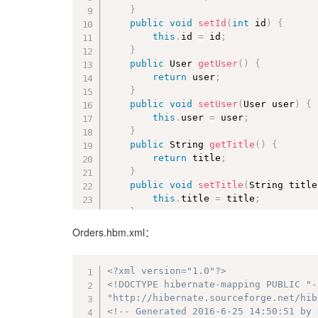
}
public
void
setId
(
int
 id
)
{
this
.
id 
=
 id
;
}
public
 User 
getUser
(
)
{
return
 user
;
}
public
void
setUser
(
User user
)
{
this
.
user 
=
 user
;
}
public
 String 
getTitle
(
)
{
return
 title
;
}
public
void
setTitle
(
String title
this
.
title 
=
 title
;
}
	@Override

Orders.hbm.xml：
public
 String 
toString
(
)
{
return
"Order [id="
+
 id 
+
",
}
<?xml version="1.0"?>
<!DOCTYPE hibernate-mapping PUBLIC "-
"http://hibernate.sourceforge.net/hib
}
<!-- Generated 2016-6-25 14:50:51 by 