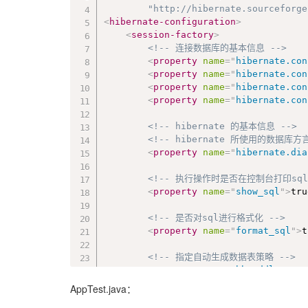
		"http://hibernate.sourcefor
<
hibernate-configuration
>
<
session-factory
>
<!-- 连接数据库的基本信息 -->
<
property
name
=
"
hibernate.con
<
property
name
=
"
hibernate.con
<
property
name
=
"
hibernate.con
<
property
name
=
"
hibernate.con
<!-- hibernate 的基本信息 -->
<!-- hibernate 所使用的数据库方言
<
property
name
=
"
hibernate.dia
<!-- 执行操作时是否在控制台打印sql
<
property
name
=
"
show_sql
"
>
tru
<!-- 是否对sql进行格式化 -->
<
property
name
=
"
format_sql
"
>
t
<!-- 指定自动生成数据表策略 -->
<
property
name
=
"
hbm2ddl.auto
"
AppTest.java：
<!-- 启用二级缓存 -->