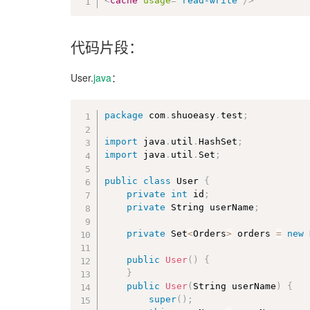
<
cache
usage
=
"
read-write
"
/>
代码片段：
User.
java
：
package
 com
.
shuoeasy
.
test
;
import
 java
.
util
.
HashSet
;
import
 java
.
util
.
Set
;
public
class
User
{
private
int
 id
;
private
 String userName
;
private
 Set
<
Orders
>
 orders 
=
new
public
User
(
)
{
}
public
User
(
String userName
)
{
super
(
)
;