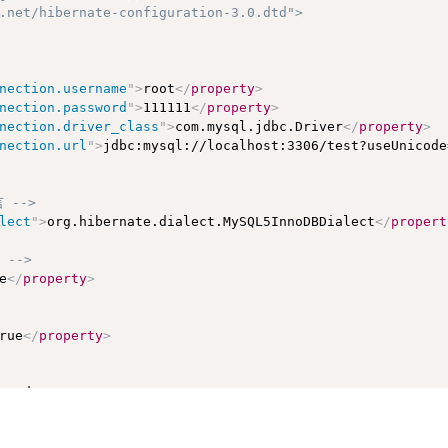
ge.net/hibernate-configuration-3.0.dtd">
nection.username
"
>
root
</
property
>
nection.password
"
>
111111
</
property
>
nection.driver_class
"
>
com.mysql.jdbc.Driver
</
property
>
nection.url
"
>
jdbc:mysql://localhost:3306/test?useUnicode
 -->
lect
"
>
org.hibernate.dialect.MySQL5InnoDBDialect
</
propert
 -->
e
</
property
>
rue
</
property
>
>
update
</
property
>