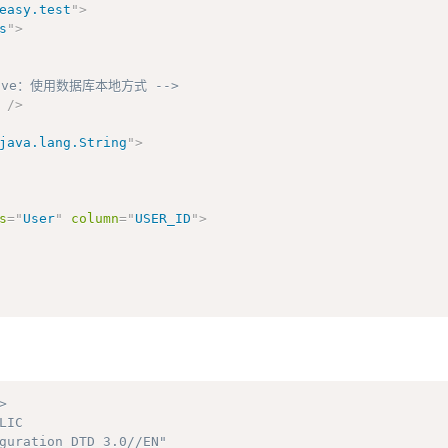
easy.test
"
>
s
"
>
ive：使用数据库本地方式 -->
/>
java.lang.String
"
>
s
=
"
User
"
column
=
"
USER_ID
"
>
>
LIC
