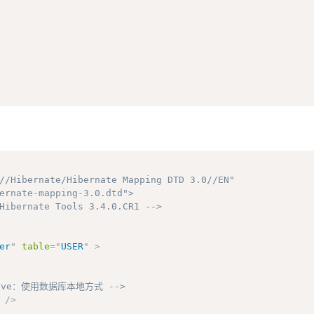
erName
)
{
//Hibernate/Hibernate Mapping DTD 3.0//EN"

ernate-mapping-3.0.dtd">
Hibernate Tools 3.4.0.CR1 -->
er
"
table
=
"
USER
"
>
 orders
)
{
ive：使用数据库本地方式 -->
/>