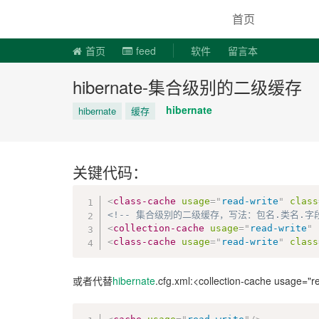
说易事
首页
首页
feed
软件
留言本
hibernate-集合级别的二级缓存
hibernate
hibernate
缓存
关键代码：
<
class-cache
usage
=
"
read-write
"
class
<!-- 集合级别的二级缓存，写法：包名.类名.字段
<
collection-cache
usage
=
"
read-write
"
<
class-cache
usage
=
"
read-write
"
class
或者代替
hibernate
.cfg.xml:<collection-cache usage="r