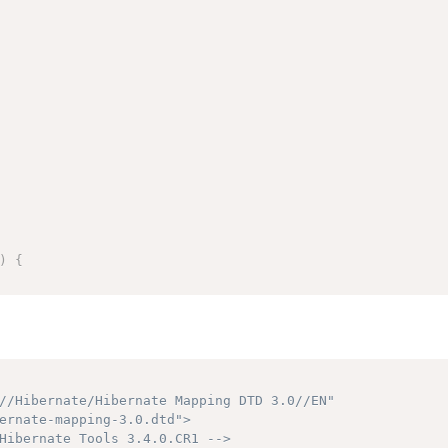
)
{
 user="
+
 user 
+
", title="
+
 title 
+
"]"
;
//Hibernate/Hibernate Mapping DTD 3.0//EN"

ernate-mapping-3.0.dtd">
Hibernate Tools 3.4.0.CR1 -->