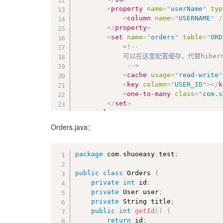
public
 String 
toString
(
)
{
<
property
name
=
"
userName
"
typ
return
"User [id="
+
 id 
+
", 
<
column
name
=
"
USERNAME
"
/
}
</
property
>
<
set
name
=
"
orders
"
table
=
"
ORD
<!-- 

}
			可以在这里配置缓存，代替hibernate.cfg.xml:<collection-cache usage="read-write" collection="com.shuoeasy.test.User.orders"/>

			 -->
<
cache
usage
=
"
read-write
"
<
key
column
=
"
USER_ID
"
>
</
k
<
one-to-many
class
=
"
com.s
</
set
>
</
class
>
</
hibernate-mapping
>
Orders.java：
package
 com
.
shuoeasy
.
test
;
public
class
Orders
{
private
int
 id
;
private
 User user
;
private
 String title
;
public
int
getId
(
)
{
return
 id
;