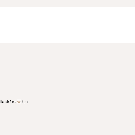
HashSet
<
>
(
)
;