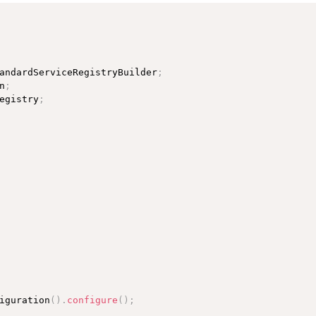
ond_level_cache
"
>
true
</
property
>
he.region.factory_class
"
>
org.hibernate.cache.ehcache.EhC
>
andardServiceRegistryBuilder
;
sy/test/User.hbm.xml
"
/>
n
;
sy/test/Orders.hbm.xml
"
/>
egistry
;
e
"
class
=
"
com.shuoeasy.test.User
"
/>
.类名.字段名 -->
-write
"
collection
=
"
com.shuoeasy.test.User.orders
"
/>
e
"
class
=
"
com.shuoeasy.test.Orders
"
/>
iguration
(
)
.
configure
(
)
;