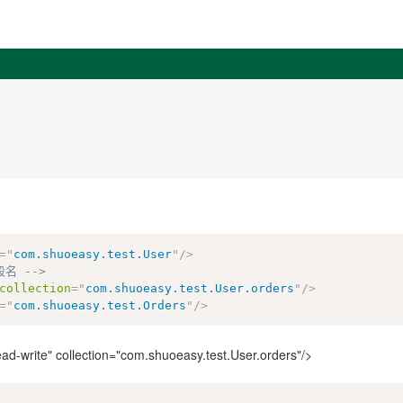
=
"
com.shuoeasy.test.User
"
/>
名 -->
collection
=
"
com.shuoeasy.test.User.orders
"
/>
=
"
com.shuoeasy.test.Orders
"
/>
ead-write" collection="com.shuoeasy.test.User.orders"/>