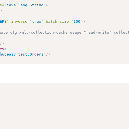
e
=
"
java.lang.String
"
>
userName="
+
 userName 
+
"]"
;
>
ERS
"
inverse
=
"
true
"
batch-size
=
"
100
"
>
/>
ey
>
huoeasy.test.Orders
"
/>