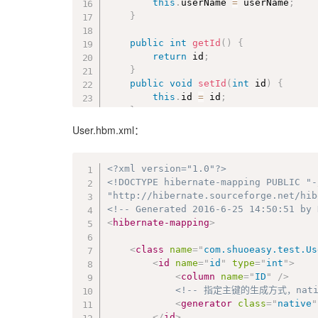
this
.
userName 
=
 userName
;
}
public
int
getId
(
)
{
return
 id
;
}
public
void
setId
(
int
 id
)
{
this
.
id 
=
 id
;
}
public
 String 
getUserName
(
)
{
User.hbm.xml：
return
 userName
;
}
public
void
setUserName
(
String us
<?xml version="1.0"?>
this
.
userName 
=
 userName
;
<!DOCTYPE hibernate-mapping PUBLIC "-
}
"http://hibernate.sourceforge.net/hib
<!-- Generated 2016-6-25 14:50:51 by 
public
 Set
<
Orders
>
getOrders
(
)
{
<
hibernate-mapping
>
return
 orders
;
}
<
class
name
=
"
com.shuoeasy.test.Us
public
void
setOrders
(
Set
<
Orders
>
<
id
name
=
"
id
"
type
=
"
int
"
>
this
.
orders 
=
 orders
;
<
column
name
=
"
ID
"
/>
}
<!-- 指定主键的生成方式，nat
<
generator
class
=
"
native
"
	@Override

</
id
>