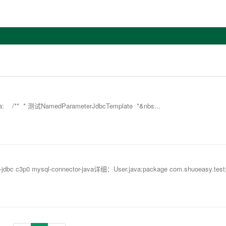
/** * 测试NamedParameterJdbcTemplate *&nbs...
 c3p0 mysql-connector-java详细：User.java:package com.shuoeasy.test; 