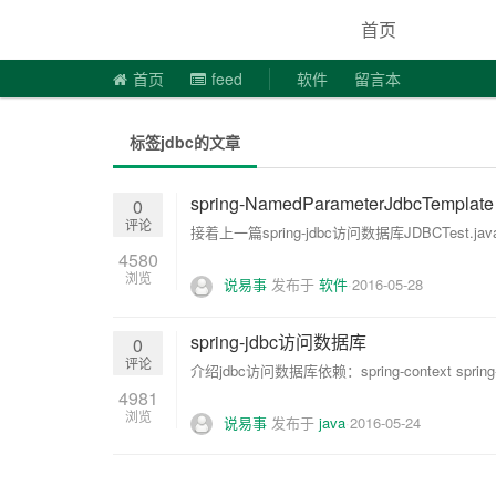
说易事
首页
首页
feed
软件
留言本
标签jdbc的文章
spring-NamedParameterJdbcTemplate
0
评论
接着上一篇spring-jdbc访问数据库JDBCTest.java: 
4580
浏览
说易事
发布于
软件
2016-05-28
spring-jdbc访问数据库
0
评论
介绍jdbc访问数据库依赖：spring-context spring-jdbc
4981
浏览
说易事
发布于
java
2016-05-24