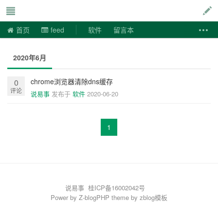
说易事
首页
feed
软件
留言本
2020年6月
chrome浏览器清除dns缓存
0
评论
说易事
发布于
软件
2020-06-20
1
说易事
桂ICP备16002042号
Power by
Z-blogPHP
theme by
zblog模板