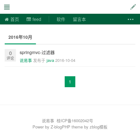
说易事
首页
feed
软件
留言本
2016年10月
springmvc-过滤器
0
评论
说易事
发布于
java
2016-10-04
1
说易事
桂ICP备16002042号
Power by
Z-blogPHP
theme by
zblog模板