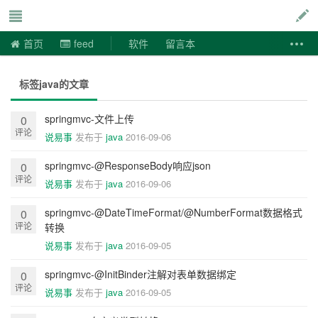
说易事
首页
feed
软件
留言本
标签java的文章
springmvc-文件上传
0
评论
说易事
发布于
java
2016-09-06
springmvc-@ResponseBody响应json
0
评论
说易事
发布于
java
2016-09-06
springmvc-@DateTimeFormat/@NumberFormat数据格式
0
评论
转换
说易事
发布于
java
2016-09-05
springmvc-@InitBinder注解对表单数据绑定
0
评论
说易事
发布于
java
2016-09-05