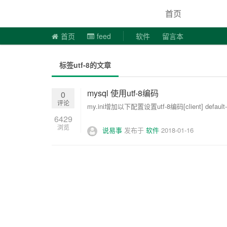
说易事
首页
首页
feed
软件
留言本
标签utf-8的文章
mysql 使用utf-8编码
0
评论
my.ini增加以下配置设置utf-8编码[client] default-chara
6429
浏览
说易事
发布于
软件
2018-01-16