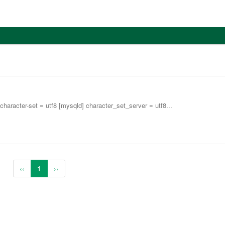
cter-set = utf8 [mysqld] character_set_server = utf8...
‹‹
1
››