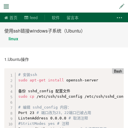
说易事
首页
feed
软件
留言本
使用ssh链接windows子系统（Ubuntu）
linux
1.Ubuntu操作
Bash
# 安装ssh
sudo
apt-get
install
 openssh-server

sudo
cp
 /etc/ssh/sshd_config /etc/ssh/sshd_confi
# 编辑 sshd_config 内容：
Port 23 
# 端口改为23，22端口已被占用
ListenAddress 0.0.0.0 
# 取消注释
#StrictModes yes # 注释