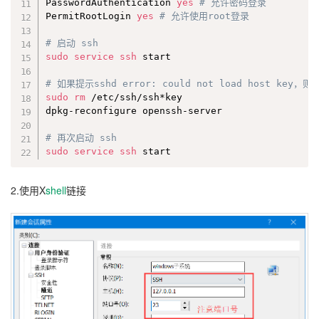
PasswordAuthentication 
yes
# 允许密码登录
PermitRootLogin 
yes
# 允许使用root登录
# 启动 ssh
sudo
service
ssh
 start

# 如果提示sshd error: could not load host ke
sudo
rm
 /etc/ssh/ssh*key

dpkg-reconfigure openssh-server

# 再次启动 ssh
sudo
service
ssh
 start
2.使用X
shell
链接