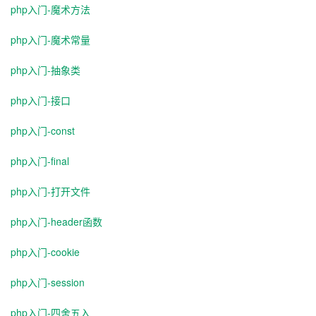
php入门-魔术方法
php入门-魔术常量
php入门-抽象类
php入门-接口
php入门-const
php入门-final
php入门-打开文件
php入门-header函数
php入门-cookie
php入门-session
php入门-四舍五入