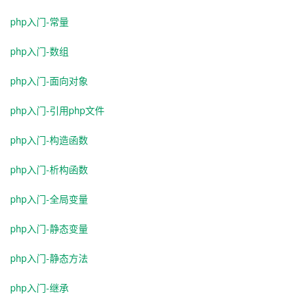
php入门-常量
php入门-数组
php入门-面向对象
php入门-引用php文件
php入门-构造函数
php入门-析构函数
php入门-全局变量
php入门-静态变量
php入门-静态方法
php入门-继承