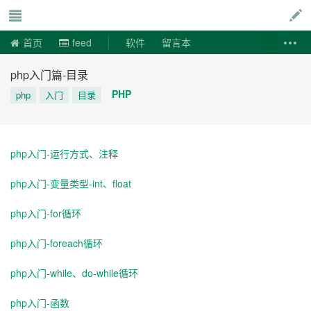
说易事
首页
feed
软件
留言本
php入门篇-目录
PHP
php
入门
目录
php入门-运行方式、注释
php入门-变量类型-int、float
php入门-for循环
php入门-foreach循环
php入门-while、do-while循环
php入门-函数