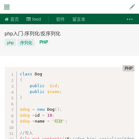
说易事
首页
feed
软件
留言本
php入门-序列化/反序列化
PHP
php
序列化
PHP
class
Dog
{
public
$id
;
public
$name
;
}
$dog
=
new
Dog
(
)
;
$dog
-
>
id
=
10
;
$dog
-
>
name
=
'旺财'
;
//写入
file_put_contents
(
'E
:
//dog.bin',serialize($dog)