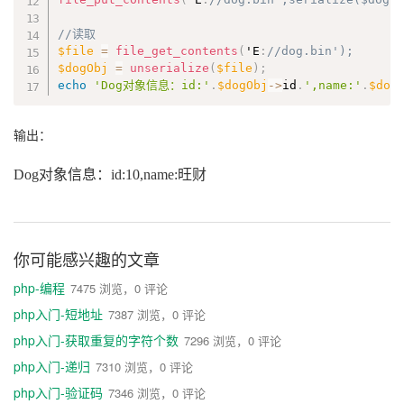
//读取
$file
=
file_get_contents
(
'E
:
//dog.bin');
$dogObj
=
unserialize
(
$file
)
;
echo
'Dog对象信息：id:'
.
$dogObj
-
>
id
.
',name:'
.
$dog
输出：
Dog对象信息：id:10,name:旺财
你可能感兴趣的文章
php-编程
7475 浏览，0 评论
php入门-短地址
7387 浏览，0 评论
php入门-获取重复的字符个数
7296 浏览，0 评论
php入门-递归
7310 浏览，0 评论
php入门-验证码
7346 浏览，0 评论