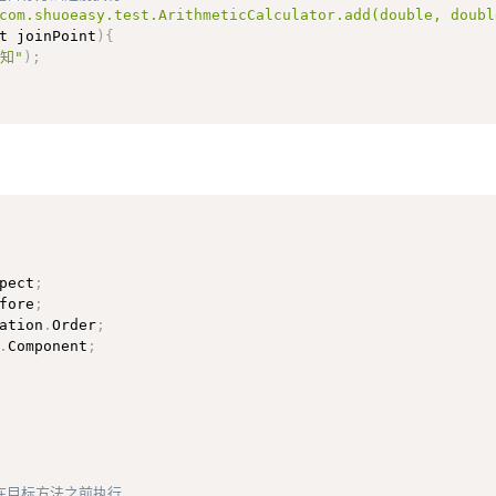
com.shuoeasy.test.ArithmeticCalculator.add(double, doubl
t joinPoint
)
{
知"
)
;
pect
;
fore
;
ation
.
Order
;
.
Component
;
在目标方法之前执行