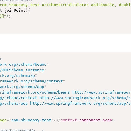
com.shuoeasy.test.ArithmeticCalculator.add(double, doubl
t joinPoint
)
{
知"
)
;
>
ork.org/schema/beans
"
/XMLSchema-instance
"
rk.org/schema/p
"
ramework.org/schema/context
"
work.org/schema/aop
"
ringframework.org/schema/beans http://www.springframewor
org/schema/aop http://www.springframework.org/schema/aop/
age
=
"
com.shuoeasy.test
"
>
</
context:
component-scan
>