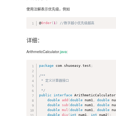
使用注解表示优先级，例如
@
Order
(
1
)
//数字越小优先级越高
详细：
ArithmeticCalculator.
java
:
package
 com
.
shuoeasy
.
test
;
/**

 * 定义计算器接口

 *

 */
public
interface
ArithmeticCalculator
double
add
(
double
 num1
,
double
 nu
double
sub
(
double
 num1
,
double
 nu
double
mul
(
double
 num1
,
double
 nu
double
div
(
int
 num1
,
int
 num2
)
;