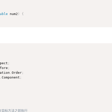
uble
 num2
)
{
um2
)
{
pect
;
fore
;
ation
.
Order
;
.
Component
;
在目标方法之前执行