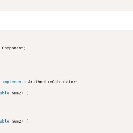
.
Component
;
implements
ArithmeticCalculator
{
uble
 num2
)
{
uble
 num2
)
{