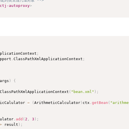
为匹配的类生成代理对象 -->
ctj-autoproxy
>
plicationContext
;
pport
.
ClassPathXmlApplicationContext
;
args
)
{
ClassPathXmlApplicationContext
(
"bean.xml"
)
;
ticCalulator 
=
(
ArithmeticCalculator
)
ctx
.
getBean
(
"arithme
ulator
.
add
(
2
,
3
)
;
+
 result
)
;