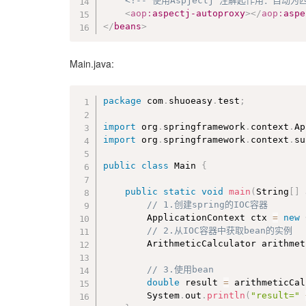
<!-- 使用Aspjectj 注解起作用：自动
<
aop:
aspectj-autoproxy
>
</
aop:
aspe
</
beans
>
Main.java:
package
 com
.
shuoeasy
.
test
;
import
 org
.
springframework
.
context
.
Ap
import
 org
.
springframework
.
context
.
su
public
class
Main
{
public
static
void
main
(
String
[
]
 
// 1.创建spring的IOC容器
		ApplicationContext ctx 
=
new
// 2.从IOC容器中获取bean的实例
		ArithmeticCalculator arithme
// 3.使用bean
double
 result 
=
 arithmeticCal
		System
.
out
.
println
(
"result="