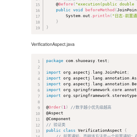
	@
Before
(
"execution(public double 
public
void
beforeMethod
(
JoinPoin
		System
.
out
.
println
(
"日志-前置通
}
}
VerificationAspect.java
package
 com
.
shuoeasy
.
test
;
import
 org
.
aspectj
.
lang
.
JoinPoint
;
import
 org
.
aspectj
.
lang
.
annotation
.
As
import
 org
.
aspectj
.
lang
.
annotation
.
Be
import
 org
.
springframework
.
core
.
annot
import
 org
.
springframework
.
stereotype
@
Order
(
1
)
//数字越小优先级越高
@Aspect

// 验证类
public
class
VerificationAspect
{
// 前置通知。声明该方法是一个前置通知：