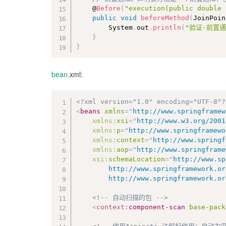
	@
Before
(
"execution(public double 
public
void
beforeMethod
(
JoinPoin
		System
.
out
.
println
(
"验证-前置通
}
}
bean
.xml:
<?xml version="1.0" encoding="UTF-8"?
<
beans
xmlns
=
"
http://www.springframew
xmlns:
xsi
=
"
http://www.w3.org/2001
xmlns:
p
=
"
http://www.springframewo
xmlns:
context
=
"
http://www.springf
xmlns:
aop
=
"
http://www.springframe
xsi:
schemaLocation
=
"
http://www.sp
		http://www.springframework.org/schema/context http://www.springframework.org/schema/context/spring-context-4.2.xsd

		http://www.springframework.
<!-- 自动扫描的包 -->
<
context:
component-scan
base-pack