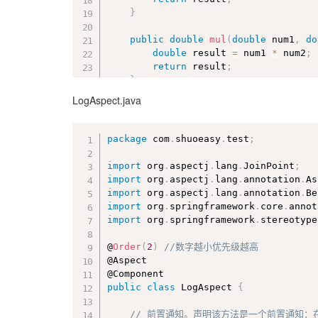
}
public
double
mul
(
double
 num1
,
do
double
 result 
=
 num1 
*
 num2
;
return
 result
;
}
LogAspect.java
public
double
div
(
int
 num1
,
int
 n
double
 result 
=
 num1 
/
 num2
;
return
 result
;
package
 com
.
shuoeasy
.
test
;
}
}
import
 org
.
aspectj
.
lang
.
JoinPoint
;
import
 org
.
aspectj
.
lang
.
annotation
.
As
import
 org
.
aspectj
.
lang
.
annotation
.
Be
import
 org
.
springframework
.
core
.
annot
import
 org
.
springframework
.
stereotype
@
Order
(
2
)
//数字越小优先级越高
@Aspect

public
class
LogAspect
{
// 前置通知。声明该方法是一个前置通知：