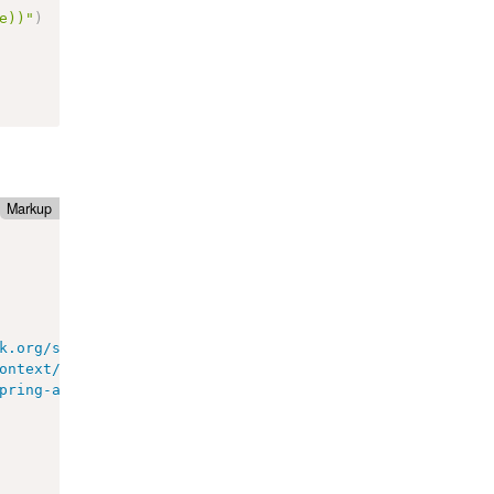
e))"
)
Markup
k.org/schema/beans/spring-beans.xsd

spring-aop-4.2.xsd
"
>