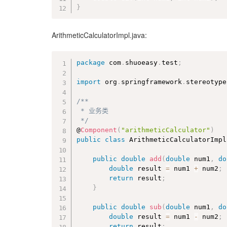
}
ArithmeticCalculatorImpl.java:
package
 com
.
shuoeasy
.
test
;
import
 org
.
springframework
.
stereotype
/**

 * 业务类

 */
@
Component
(
"arithmeticCalculator"
)
public
class
ArithmeticCalculatorImpl
public
double
add
(
double
 num1
,
do
double
 result 
=
 num1 
+
 num2
;
return
 result
;
}
public
double
sub
(
double
 num1
,
do
double
 result 
=
 num1 
-
 num2
;
return
 result
;