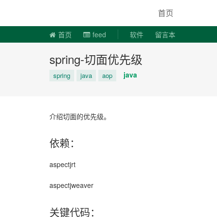
说易事
首页
首页
feed
软件
留言本
spring-切面优先级
java
spring
java
aop
介绍切面的优先级。
依赖：
aspectjrt
aspectjweaver
关键代码：