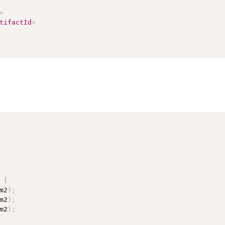
>
tifactId
>
{
m2
)
;
m2
)
;
m2
)
;