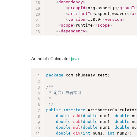
<
dependency
>
<
groupId
>
org.aspectj
</
groupId
<
artifactId
>
aspectjweaver
</
ar
<
version
>
1.8.9
</
version
>
<
scope
>
runtime
</
scope
>
</
dependency
>
</
dependencies
>
ArithmeticCalculator.
java
package
 com
.
shuoeasy
.
test
;
/**

 * 定义计算器接口

 *

 */
public
interface
ArithmeticCalculator
double
add
(
double
 num1
,
double
 nu
double
sub
(
double
 num1
,
double
 nu
double
mul
(
double
 num1
,
double
 nu
double
div
(
int
 num1
,
int
 num2
)
;