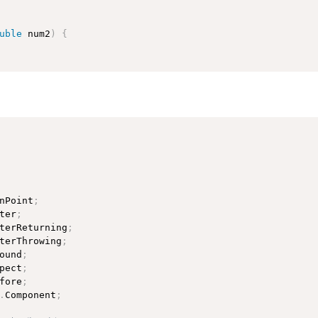
uble
 num2
)
{
um2
)
{
nPoint
;
ter
;
terReturning
;
terThrowing
;
ound
;
pect
;
fore
;
.
Component
;