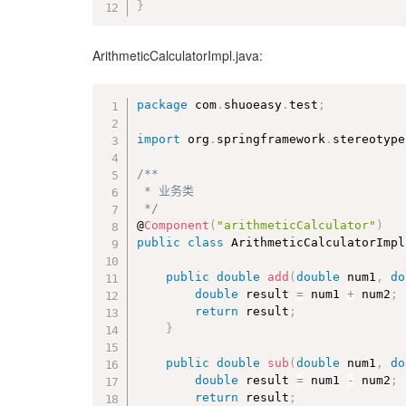
}
ArithmeticCalculatorImpl.java:
package
 com
.
shuoeasy
.
test
;
import
 org
.
springframework
.
stereotype
/**

 * 业务类

 */
@
Component
(
"arithmeticCalculator"
)
public
class
ArithmeticCalculatorImpl
public
double
add
(
double
 num1
,
do
double
 result 
=
 num1 
+
 num2
;
return
 result
;
}
public
double
sub
(
double
 num1
,
do
double
 result 
=
 num1 
-
 num2
;
return
 result
;