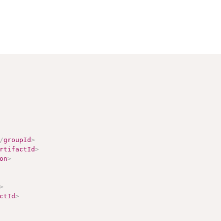
/
groupId
>
rtifactId
>
on
>
>
ctId
>