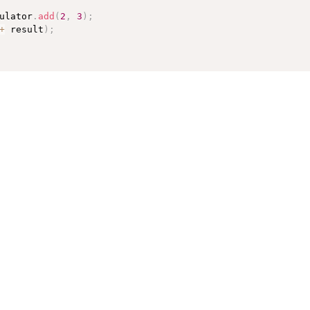
gnature
(
)
.
getName
(
)
;
;
ulator
.
add
(
2
,
3
)
;
+
 result
)
;
ethod "
+
 methodName 
+
" @Around->Before, args:"
+
 Array
ethod "
+
 methodName 
+
" @Around->AfterReturning, return
ethod "
+
 methodName 
+
" @Around->AfterThrowing, e:"
+
 e
n
(
e
)
;
d "
+
 methodName 
+
" @After, args:"
+
 Arrays
.
asList
(
args