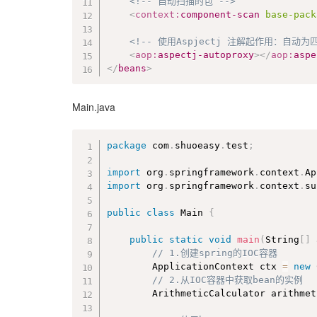
<!-- 自动扫描的包 -->
public
void
afterReturning
(
JoinPo
<
context:
component-scan
base-pack
		String methodName 
=
 joinPoint
		Object
[
]
 args 
=
 joinPoint
.
get
<!-- 使用Aspjectj 注解起作用：自动
		System
.
out
.
println
(
"The metho
<
aop:
aspectj-autoproxy
>
</
aop:
aspe
}
</
beans
>
// 异常通知。在目标方法出现异常时执行
	@
AfterThrowing
(
value
=
"execution(*
Main.java
public
void
afterThrowing
(
JoinPoi
// 也可以将Exception改为特定的异常类
		String methodName 
=
 joinPoint
package
 com
.
shuoeasy
.
test
;
		System
.
out
.
println
(
"The metho
}
import
 org
.
springframework
.
context
.
Ap
import
 org
.
springframework
.
context
.
su
// 环绕通知。需要携带ProceedingJoin
// 类似动态代理的全过程ProceedingJ
public
class
Main
{
// 且环绕通知有返回值，返回值即目标方法
	@
Around
(
"execution(* com.shuoeasy
public
static
void
main
(
String
[
]
 
public
 Object 
aroundMethod
(
Procee
// 1.创建spring的IOC容器
		ApplicationContext ctx 
=
new
//return 100.0; // 如果ret
// 2.从IOC容器中获取bean的实例
		ArithmeticCalculator arithme
		Object result 
=
 null
;