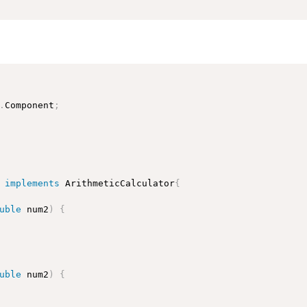
.
Component
;
implements
ArithmeticCalculator
{
uble
 num2
)
{
uble
 num2
)
{