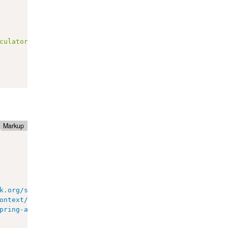
culator.add(double, double))"
;
s
)
)
;
Markup
)
)
;
k.org/schema/beans/spring-beans.xsd

spring-aop-4.2.xsd
"
>