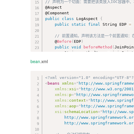
// 声明为一个切面：需要把该类放入IOC容器中
@Aspect

public
class
LogAspect
{
public
static
final
 String EDP 
=
// 前置通知。声明该方法是一个前置通知：
	@
Before
(
EDP
)
public
void
beforeMethod
(
JoinPoin
		String methodName 
=
 joinPoint
		Object
[
]
 args 
=
 joinPoint
.
get
bean
.xml
		System
.
out
.
println
(
"The metho
}
<?xml version="1.0" encoding="UTF-8"?
// 后置通知。目标方法执行之后执行,无论
<
beans
xmlns
=
"
http://www.springframew
	@
After
(
"execution(* com.shuoeasy.
xmlns:
xsi
=
"
http://www.w3.org/2001
public
void
afterMethod
(
JoinPoint
xmlns:
p
=
"
http://www.springframewo
		String methodName 
=
 joinPoint
xmlns:
context
=
"
http://www.springf
		Object
[
]
 args 
=
 joinPoint
.
get
xmlns:
aop
=
"
http://www.springframe
		System
.
out
.
println
(
"The metho
xsi:
schemaLocation
=
"
http://www.sp
}
		http://www.springframework.org/schema/context http://www.springframework.org/schema/context/spring-context-4.2.xsd

		http://www.springframework.
// 返回通知。在方法正常执行后，返回通知
	@
AfterReturning
(
value
=
"execution(