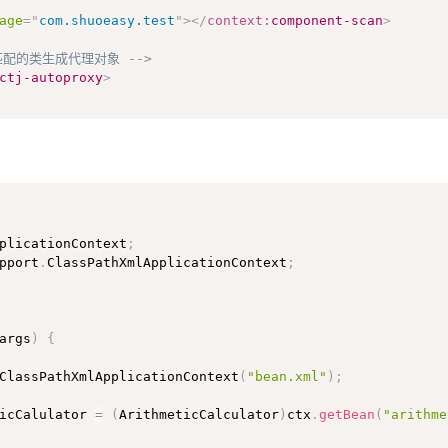
int joinPoint
,
 Object result
)
{
age
=
"
com.shuoeasy.test
"
>
</
context:
component-scan
>
.
getSignature
(
)
.
getName
(
)
;
Args
(
)
;
为匹配的类生成代理对象 -->
d "
+
 methodName 
+
" @AfterReturning, return:"
+
 result
)
ctj-autoproxy
>
代码，可以访问到异常对象，且可以指定出现特定异常时执行通知代码
 com.shuoeasy.test.*.*(..))"
,
throwing
=
"ex"
)
nt joinPoint
,
 Exception ex
)
{
型NullPointerException ex
.
getSignature
(
)
.
getName
(
)
;
d "
+
 methodName 
+
" @AfterThrowing, ex:"
+
 ex
.
toString
(
plicationContext
;
pport
.
ClassPathXmlApplicationContext
;
Point类型的参数。
oinPoint类型的参数可以决定是否执行目标方法。
的返回值
.test.*.*(..))"
)
args
)
{
dingJoinPoint pjd
)
{
ClassPathXmlApplicationContext
(
"bean.xml"
)
;
urn 100.0，目标方法的返回值就被强制改为100.0
ticCalulator 
=
(
ArithmeticCalculator
)
ctx
.
getBean
(
"arithme