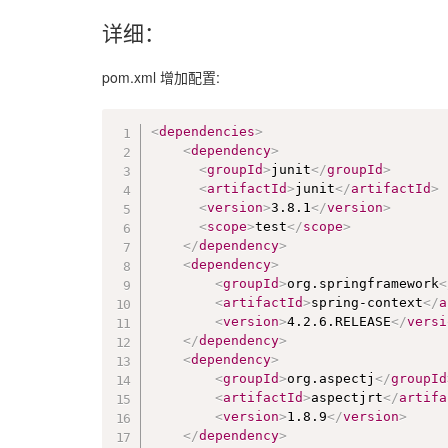
详细：
pom.xml 增加配置:
<
dependencies
>
<
dependency
>
<
groupId
>
junit
</
groupId
>
<
artifactId
>
junit
</
artifactId
>
<
version
>
3.8.1
</
version
>
<
scope
>
test
</
scope
>
</
dependency
>
<
dependency
>
<
groupId
>
org.springframework
<
<
artifactId
>
spring-context
</
a
<
version
>
4.2.6.RELEASE
</
versi
</
dependency
>
<
dependency
>
<
groupId
>
org.aspectj
</
groupId
<
artifactId
>
aspectjrt
</
artifa
<
version
>
1.8.9
</
version
>
</
dependency
>