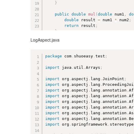
}
public
double
mul
(
double
 num1
,
do
double
 result 
=
 num1 
*
 num2
;
return
 result
;
}
LogAspect.java
public
double
div
(
int
 num1
,
int
 n
double
 result 
=
 num1 
/
 num2
;
return
 result
;
package
 com
.
shuoeasy
.
test
;
}
}
import
 java
.
util
.
Arrays
;
import
 org
.
aspectj
.
lang
.
JoinPoint
;
import
 org
.
aspectj
.
lang
.
ProceedingJoi
import
 org
.
aspectj
.
lang
.
annotation
.
Af
import
 org
.
aspectj
.
lang
.
annotation
.
Af
import
 org
.
aspectj
.
lang
.
annotation
.
Af
import
 org
.
aspectj
.
lang
.
annotation
.
Ar
import
 org
.
aspectj
.
lang
.
annotation
.
As
import
 org
.
aspectj
.
lang
.
annotation
.
Be
import
 org
.
springframework
.
stereotype