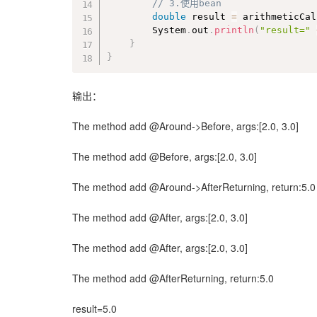
		String methodName 
=
 pjd
.
getSi
// 3.使用bean
		Object
[
]
 args 
=
 pjd
.
getArgs
(
)
double
 result 
=
 arithmeticCal
		System
.
out
.
println
(
"result="
try
{
}
// 前置通知
}
			System
.
out
.
println
(
"The m
// 执行目标方法
输出：
			result 
=
 pjd
.
proceed
(
)
;
// 后置通知
			System
.
out
.
println
(
"The m
The method add @Around->Before, args:[2.0, 3.0]
}
catch
(
Throwable
 e
)
{
// 异常通知
The method add @Before, args:[2.0, 3.0]
			System
.
out
.
println
(
"The m
throw
new
RuntimeExceptio
The method add @Around->AfterReturning, return:5.0
}
// 后置通知
The method add @After, args:[2.0, 3.0]
		System
.
out
.
println
(
"The metho
return
 result
;
The method add @After, args:[2.0, 3.0]
}
}
The method add @AfterReturning, return:5.0
result=5.0