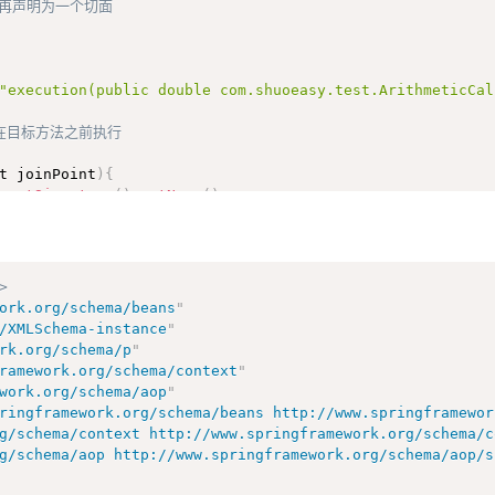
、再声明为一个切面
"execution(public double com.shuoeasy.test.ArithmeticCal
在目标方法之前执行
t joinPoint
)
{
.
getSignature
(
)
.
getName
(
)
;
Args
(
)
;
d "
+
 methodName 
+
" @Before, args:"
+
 Arrays
.
asList
(
arg
>
该方法是否出现异常
ork.org/schema/beans
"
test.*.*(..))"
)
/XMLSchema-instance
"
 joinPoint
)
{
rk.org/schema/p
"
.
getSignature
(
)
.
getName
(
)
;
ramework.org/schema/context
"
Args
(
)
;
work.org/schema/aop
"
d "
+
 methodName 
+
" @After, args:"
+
 Arrays
.
asList
(
args
ringframework.org/schema/beans http://www.springframewor
org/schema/aop http://www.springframework.org/schema/aop/
是可以访问该方法返回值的
* com.shuoeasy.test.*.*(..))"
,
returning
=
"result"
)