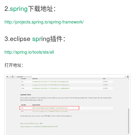
2.
spring
下载地址：
http://projects.spring.io/spring-framework/
3.eclipse
spr
ing插件：
http://spring.io/tools/sts/all
打开地址：