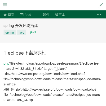
说易事
首页
feed
软件
留言本
spring-开发环境搭建
java
spring
java
1.eclipse下载地址：
php
?file=/technology/epp/downloads/release/mars/2/eclipse-jee-
mars-2-win32-x86_64.zip" target="_blank"
title="http://www.eclipse.org/downloads/download.php?
file=/technology/epp/downloads/release/mars/2/eclipse-jee-mars-
2-win32-
x86_64.zip">http://www.eclipse.org/downloads/download.php?
file=/technology/epp/downloads/release/mars/2/eclipse-jee-mars-
2-win32-x86_64.zip