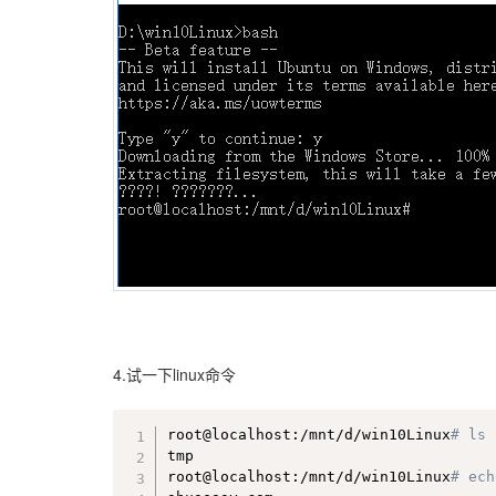
4.试一下linux命令
root@localhost:/mnt/d/win10Linux
# ls
tmp

root@localhost:/mnt/d/win10Linux
# ech