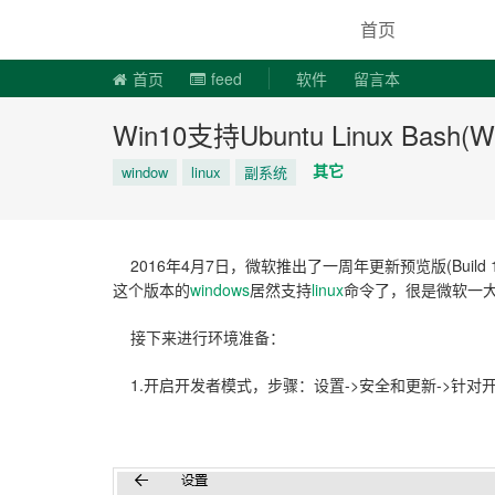
说易事
首页
首页
feed
软件
留言本
Win10支持Ubuntu Linux Bash(Wind
其它
window
linux
副系统
2016年4月7日，微软推出了一周年更新预览版(Buil
这个版本的
windows
居然支持
linux
命令了，很是微软一
接下来进行环境准备：
1.开启开发者模式，步骤：设置->安全和更新->针对开