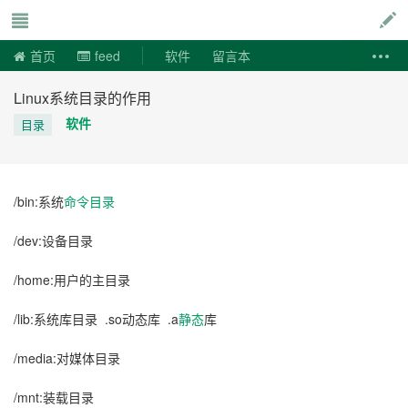
说易事
首页
feed
软件
留言本
Linux系统目录的作用
软件
目录
/bin:系统
命令
目录
/dev:设备目录
/home:用户的主目录
/lib:系统库目录 .so动态库 .a
静态
库
/media:对媒体目录
/mnt:装载目录