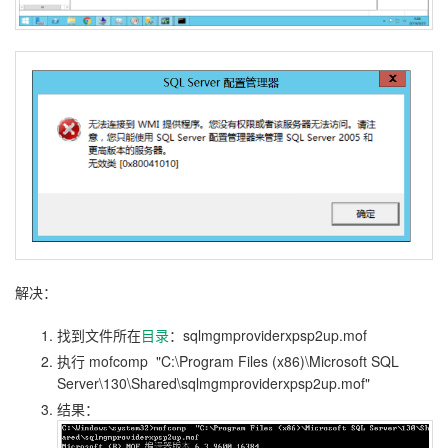
解决：
找到文件所在
目录
：sqlmgmproviderxpsp2up.mof
执行 mofcomp "C:\Program Files (x86)\Microsoft SQL
Server\130\Shared\sqlmgmproviderxpsp2up.mof"
结果：