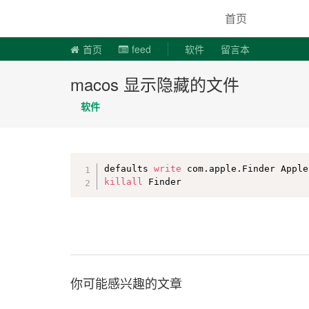
说易事
首页
首页
feed
软件
留言本
macos 显示隐藏的文件
软件
defaults 
write
killall
 Finder
你可能感兴趣的文章