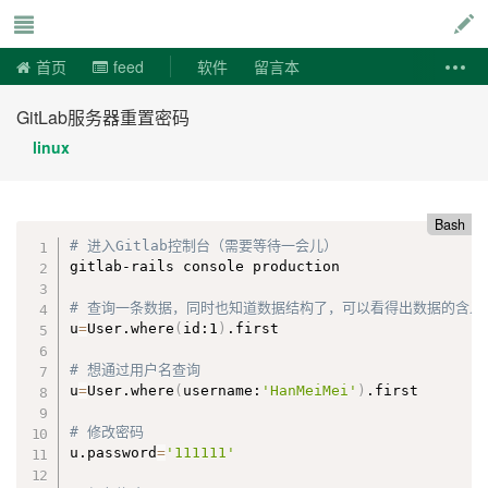
说易事
首页
feed
软件
留言本
GitLab服务器重置密码
linux
Bash
# 进入Gitlab控制台（需要等待一会儿）
gitlab-rails console production

# 查询一条数据，同时也知道数据结构了，可以看得出数据的含义(id:用
u
=
User.where
(
id:1
)
.first

# 想通过用户名查询
u
=
User.where
(
username:
'HanMeiMei'
)
.first

# 修改密码
u.password
=
'111111'