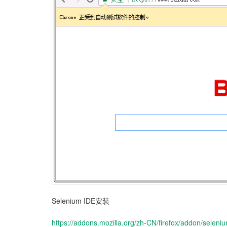
Selenium IDE安装
https://addons.mozilla.org/zh-CN/firefox/addon/seleni