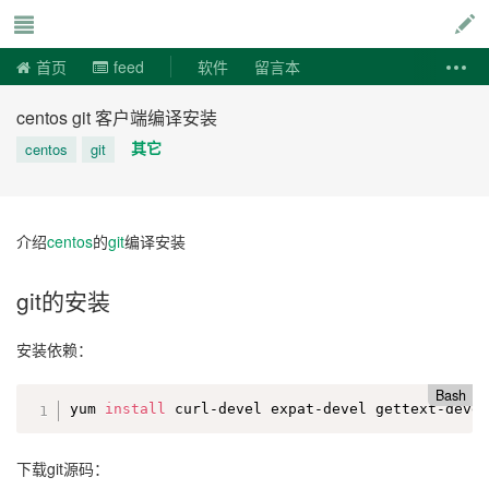
说易事
首页
feed
软件
留言本
centos git 客户端编译安装
其它
centos
git
介绍
centos
的
git
编译安装
git的安装
安装依赖：
Bash
yum 
install
 curl-devel expat-devel gettext-deve
下载git源码：