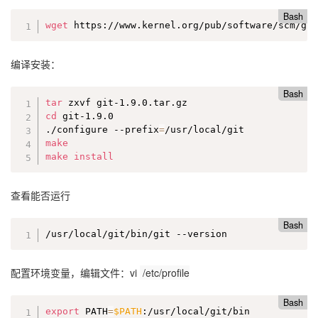
Bash
wget
 https://www.kernel.org/pub/software/scm/gi
编译安装：
Bash
tar
cd
 git-1.9.0

./configure --prefix
=
make
make
install
查看能否运行
Bash
/usr/local/git/bin/git --version
配置环境变量，编辑文件：vi
/etc/profile
Bash
export
 PATH
=
$PATH
:/usr/local/git/bin