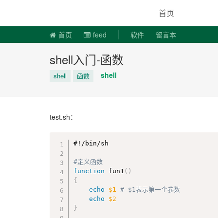
说易事
首页
首页
feed
软件
留言本
shell入门-函数
shell
shell
函数
test.sh：
#!/bin/sh
#定义函数
function
 fun1
(
)
{
echo
$1
# $1表示第一个参数
echo
$2
}