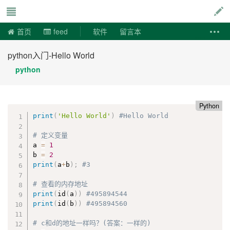
说易事
首页
feed
软件
留言本
python入门-Hello World
python
Python
print
(
'Hello World'
)
#Hello World
# 定义变量
a 
=
1
b 
=
2
print
(
a
+
b
)
;
#3
# 查看的内存地址
print
(
id
(
a
)
)
#495894544
print
(
id
(
b
)
)
#495894560
# c和d的地址一样吗？(答案：一样的)