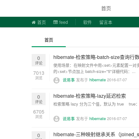
说易事
首页
首页
feed
软件
留言本
首页
hibernate-检索策略-batch-size查询行
0
评论
使用场景：在映射文件中用<set>元素配置一
的<set>节点加上 batch-size="5"详细代码：...
7013
浏览
说易事
发布于
hibernate
2016-07-07
hibernate-检索策略-lazy延迟检索
0
评论
检索策略 lazy 分为三个值，默认为 true true
6705
浏览
说易事
发布于
hibernate
2016-07-07
hibernate-三种映射继承关系（joined_sub
0