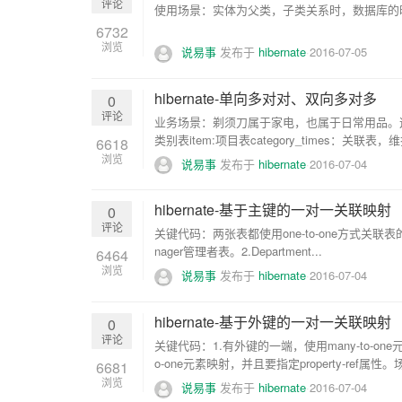
评论
使用场景：实体为父类，子类关系时，数据库的映射有
6732
浏览
说易事
发布于
hibernate
2016-07-05
hibernate-单向多对对、双向多对多
0
评论
业务场景：剃须刀属于家电，也属于日常用品。这
类别表item:项目表category_times：关联表，维
6618
浏览
说易事
发布于
hibernate
2016-07-04
hibernate-基于主键的一对一关联映射
0
评论
关键代码：两张表都使用one-to-one方式关联表的主键
nager管理者表。2.Department...
6464
浏览
说易事
发布于
hibernate
2016-07-04
hibernate-基于外键的一对一关联映射
0
评论
关键代码：1.有外键的一端，使用many-to-on
o-one元素映射，并且要指定property-ref属性。
6681
浏览
说易事
发布于
hibernate
2016-07-04