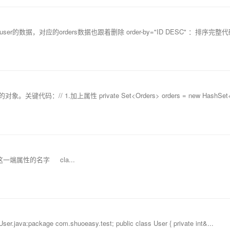
user的数据，对应的orders数据也跟着删除 order-by="ID DESC" ：排序完整代码
/ 1.加上属性 private Set<Orders> orders = new HashSet<.
一端属性的名字 cla...
e com.shuoeasy.test; public class User { private int&...