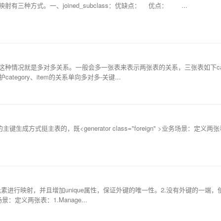
三种方式。一、joined_subclass：优缺点： 优点： ...
种情况就是多对多关系。一般会多一张表来表示两张表的关系，三张表如下categ
护category、item的关系单向多对多-关键...
生成方式挺主表的，既<generator class="foreign" >业务场景：定义两张
e元素进行映射，并且增加unique属性，保证外键的唯一性。2.没有外键的一端，使用
场景：定义两张表：1.Manage...