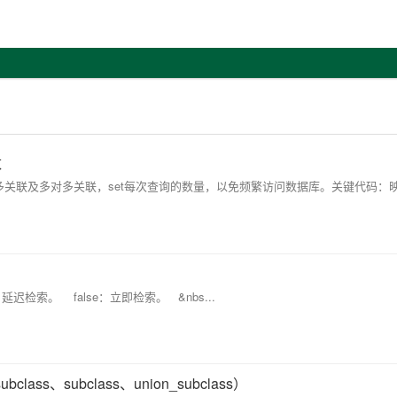
数
对多关联及多对多关联，set每次查询的数量，以免频繁访问数据库。关键代码：
：延迟检索。 false：立即检索。 &nbs...
class、subclass、union_subclass）