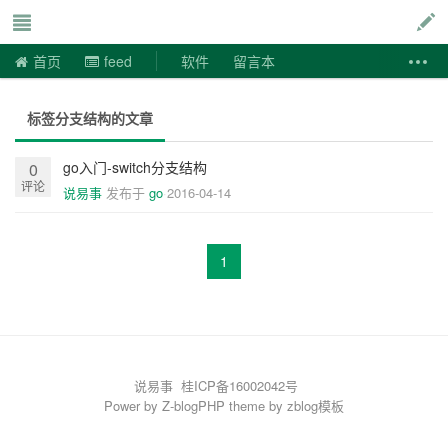
说易事
首页
feed
软件
留言本
标签分支结构的文章
go入门-switch分支结构
0
评论
说易事
发布于
go
2016-04-14
1
说易事
桂ICP备16002042号
Power by
Z-blogPHP
theme by
zblog模板