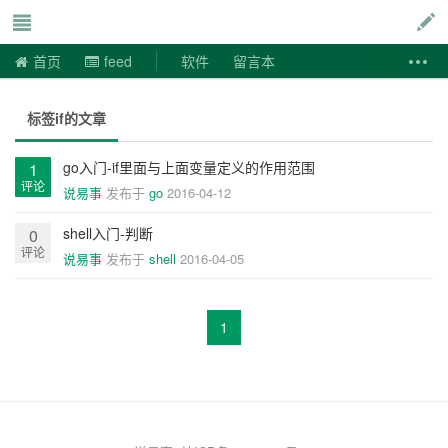
说易事
首页
feed
软件
留言本
标签if的文章
go入门-if里面与上面变量定义的作用范围
1
评论
说易事
发布于
go
2016-04-12
shell入门-判断
0
评论
说易事
发布于
shell
2016-04-05
1