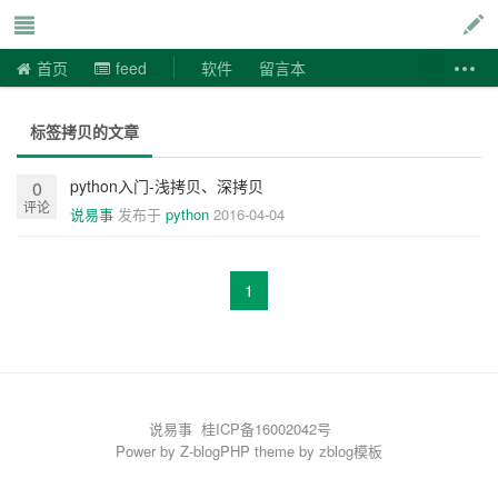
说易事
首页
feed
软件
留言本
标签拷贝的文章
python入门-浅拷贝、深拷贝
0
评论
说易事
发布于
python
2016-04-04
1
说易事
桂ICP备16002042号
Power by
Z-blogPHP
theme by
zblog模板