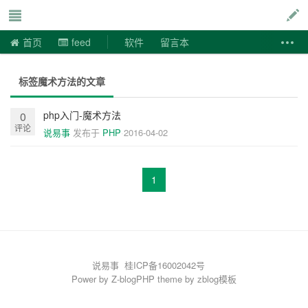
说易事
首页
feed
软件
留言本
标签魔术方法的文章
php入门-魔术方法
0
评论
说易事
发布于
PHP
2016-04-02
1
说易事
桂ICP备16002042号
Power by
Z-blogPHP
theme by
zblog模板