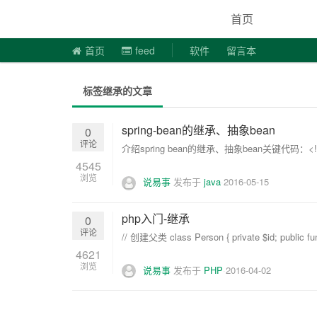
说易事
首页
首页
feed
软件
留言本
标签继承的文章
spring-bean的继承、抽象bean
0
评论
介绍spring bean的继承、抽象bean关键代码：<!-- 定义一
4545
浏览
说易事
发布于
java
2016-05-15
php入门-继承
0
评论
// 创建父类 class Person { private $id; public funct
4621
浏览
说易事
发布于
PHP
2016-04-02