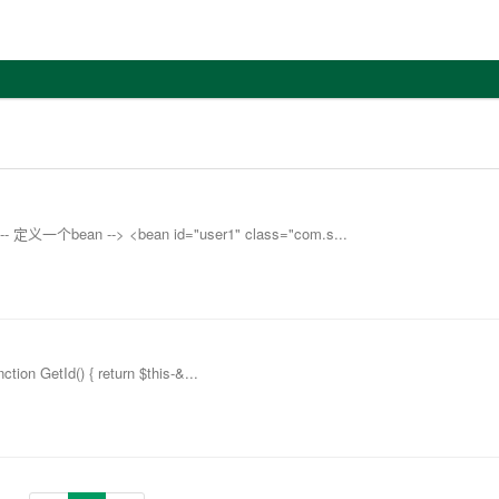
个bean --> <bean id="user1" class="com.s...
ion GetId() { return $this-&...