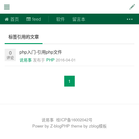
说易事
首页
feed
软件
留言本
标签引用的文章
php入门-引用php文件
0
评论
说易事
发布于
PHP
2016-04-01
1
说易事
桂ICP备16002042号
Power by
Z-blogPHP
theme by
zblog模板