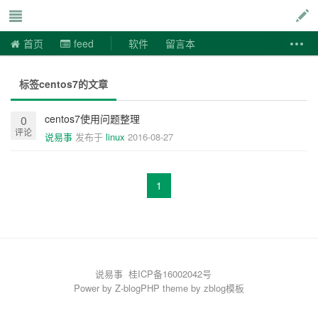
说易事
首页
feed
软件
留言本
标签centos7的文章
centos7使用问题整理
0
评论
说易事
发布于
linux
2016-08-27
1
说易事
桂ICP备16002042号
Power by
Z-blogPHP
theme by
zblog模板