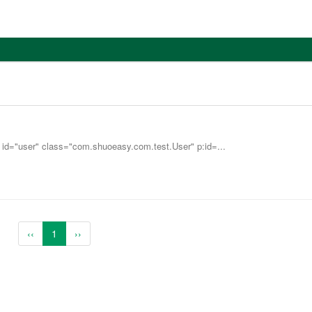
r" class="com.shuoeasy.com.test.User" p:id=...
‹‹
1
››