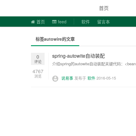
说易事
首页
首页
feed
软件
留言本
标签autowire的文章
spring-autowite自动装配
0
评论
介绍spring的autowite自动装配关键代码：<bean id="use
4767
浏览
说易事
发布于
软件
2016-05-15