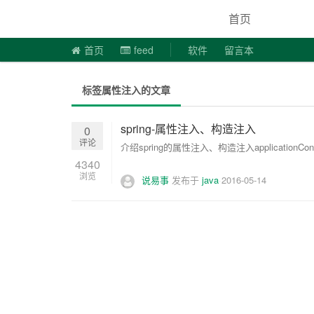
说易事
首页
首页
feed
软件
留言本
标签属性注入的文章
spring-属性注入、构造注入
0
评论
介绍spring的属性注入、构造注入applicationContext.x
4340
浏览
说易事
发布于
java
2016-05-14