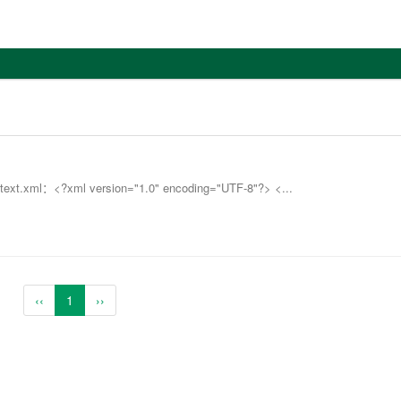
ml：<?xml version="1.0" encoding="UTF-8"?> <...
‹‹
1
››